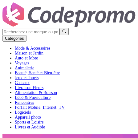
Catégories
Mode & Accessoires
Maison et Jardin
Auto et Moto
Voyages
Animalerie
Beauté, Santé et Bien-être
Jeux et Jouets
Cadeaux
Livraison Fleurs
Alimentation & Boisson
Bébé & Puériculture
Rencontres
Forfait Mobile, Internet, TV
Logiciels
Appareil photo
Sports et Loisirs
Livres et Audible