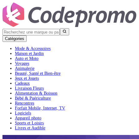
Catégories
Mode & Accessoires
Maison et Jardin
Auto et Moto
Voyages
Animalerie
Beauté, Santé et Bien-être
Jeux et Jouets
Cadeaux
Livraison Fleurs
Alimentation & Boisson
Bébé & Puériculture
Rencontres
Forfait Mobile, Internet, TV
Logiciels
Appareil photo
Sports et Loisirs
Livres et Audible