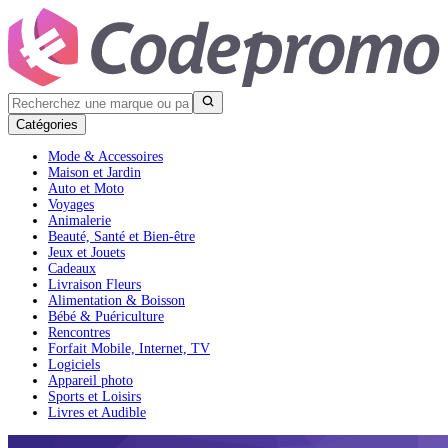
Catégories
Mode & Accessoires
Maison et Jardin
Auto et Moto
Voyages
Animalerie
Beauté, Santé et Bien-être
Jeux et Jouets
Cadeaux
Livraison Fleurs
Alimentation & Boisson
Bébé & Puériculture
Rencontres
Forfait Mobile, Internet, TV
Logiciels
Appareil photo
Sports et Loisirs
Livres et Audible