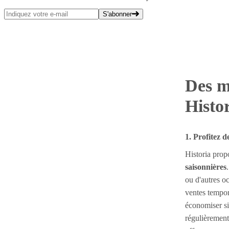
S'abonner
Des m
Histo
1. Profitez 
Historia pro
saisonnières
ou d'autres oc
ventes tempor
économiser si
régulièrement