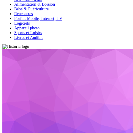
Alimentation & Boisson
Bébé & Puériculture
Rencontres
Forfait Mobile, Internet, TV
Logiciels
Appareil photo
Sports et Loisirs
Livres et Audible