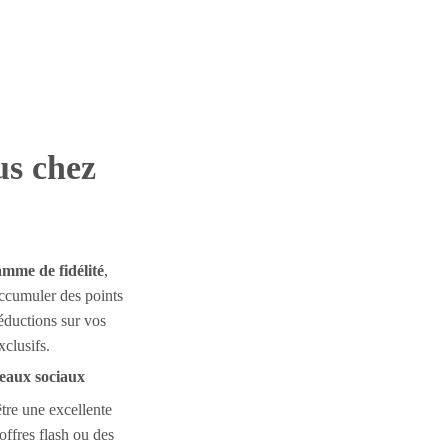
us chez
mme de fidélité
,
Accumuler des points
éductions sur vos
xclusifs.
seaux sociaux
tre une excellente
offres flash ou des