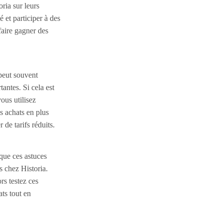
ria sur leurs
 et participer à des
faire gagner des
eut souvent
antes. Si cela est
vous utilisez
s achats en plus
 de tarifs réduits.
ique ces astuces
 chez Historia.
rs testez ces
ats tout en