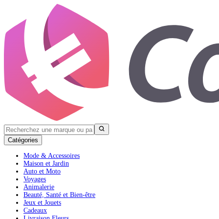
Catégories
Mode & Accessoires
Maison et Jardin
Auto et Moto
Voyages
Animalerie
Beauté, Santé et Bien-être
Jeux et Jouets
Cadeaux
Livraison Fleurs