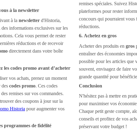
remises spéciales. Suivez Histo
vous à la newsletter
plateformes pour rester informé
concours qui pourraient vous 
ivant à la
newsletter
d'Historia,
réductions.
 des informations exclusives sur les
motions. Cela vous permet de rester
6. Achetez en gros
ernières réductions et de recevoir
Acheter des produits en
gros
p
romo
directement dans votre boîte
entraîner des économies import
possible pour les articles que 
z les codes promo avant d’acheter
souvent, envisagez de faire vo
grande quantité pour bénéficier
liser vos achats, prenez un moment
r des
codes promo
. Ces codes
Conclusion
r des remises sur vos commandes.
N'hésitez pas à mettre en prat
rouver des coupons à jour sur la
pour maximiser vos économies
omo Historia
pour augmenter vos
Chaque petit geste compte, alo
conseils et profitez de vos ach
des programmes de fidélité
préservant votre budget !