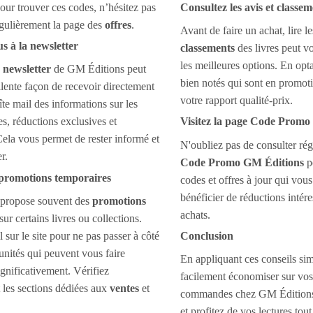
r trouver ces codes, n’hésitez pas
Consultez les avis et classem
égulièrement la page des
offres
.
Avant de faire un achat, lire l
 à la newsletter
classements
des livres peut vo
les meilleures options. En opta
a
newsletter
de GM Éditions peut
bien notés qui sont en promo
llente façon de recevoir directement
votre rapport qualité-prix.
îte mail des informations sur les
es, réductions exclusives et
Visitez la page Code Promo
ela vous permet de rester informé et
N'oubliez pas de consulter ré
r.
Code Promo GM Éditions
p
 promotions temporaires
codes et offres à jour qui vou
bénéficier de réductions intére
propose souvent des
promotions
achats.
sur certains livres ou collections.
 sur le site pour ne pas passer à côté
Conclusion
unités qui peuvent vous faire
En appliquant ces conseils si
gnificativement. Vérifiez
facilement économiser sur vos
 les sections dédiées aux
ventes
et
commandes chez GM Éditions.
et profitez de vos lectures tou