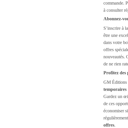
commande. Pou
à consulter r
Abonnez-vous
S’inscrire à l
être une exce
dans votre bo
offres spécial
nouveautés. C
de ne rien rate
Profitez des
GM Éditions 
temporaires
Gardez un œil
de ces opport
économiser si
régulièrement
offres
.