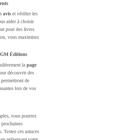
ents
es
avis
et vérifier les
us aider à choisir
nt pour des livres
tion, vous maximisez
 GM Éditions
gulièrement la
page
our découvrir des
s permettront de
ssantes lors de vos
mples, vous pourrez
 prochaines
 Testez ces astuces
t en préservant votre