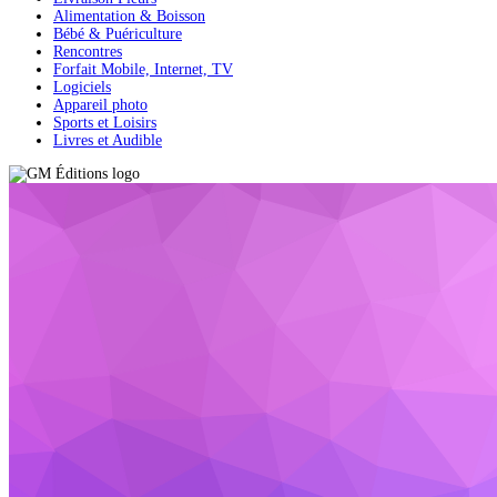
Alimentation & Boisson
Bébé & Puériculture
Rencontres
Forfait Mobile, Internet, TV
Logiciels
Appareil photo
Sports et Loisirs
Livres et Audible