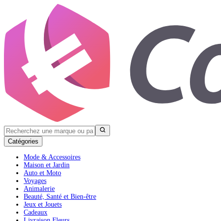
Catégories
Mode & Accessoires
Maison et Jardin
Auto et Moto
Voyages
Animalerie
Beauté, Santé et Bien-être
Jeux et Jouets
Cadeaux
Livraison Fleurs