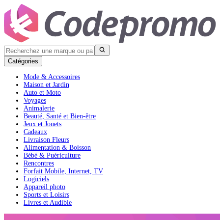
Catégories
Mode & Accessoires
Maison et Jardin
Auto et Moto
Voyages
Animalerie
Beauté, Santé et Bien-être
Jeux et Jouets
Cadeaux
Livraison Fleurs
Alimentation & Boisson
Bébé & Puériculture
Rencontres
Forfait Mobile, Internet, TV
Logiciels
Appareil photo
Sports et Loisirs
Livres et Audible