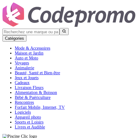
Catégories
Mode & Accessoires
Maison et Jardin
Auto et Moto
Voyages
Animalerie
Beauté, Santé et Bien-être
Jeux et Jouets
Cadeaux
Livraison Fleurs
Alimentation & Boisson
Bébé & Puériculture
Rencontres
Forfait Mobile, Internet, TV
Logiciels
Appareil photo
Sports et Loisirs
Livres et Audible