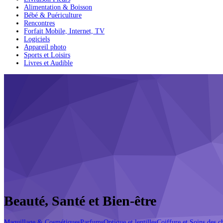
Alimentation & Boisson
Bébé & Puériculture
Rencontres
Forfait Mobile, Internet, TV
Logiciels
Appareil photo
Sports et Loisirs
Livres et Audible
Beauté, Santé et Bien-être
Maquillage & Cosmétiques
Parfums
Optique et lentilles
Coiffure et Soins des 