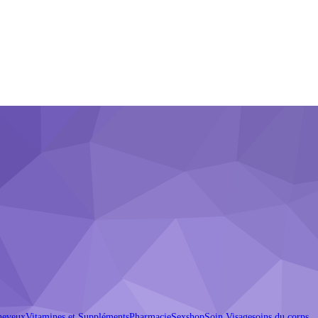
cheveux
Vitamines et Suppléments
Pharmacie
Sexshop
Soin Visage
soins du corps