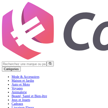
Catégories
Mode & Accessoires
Maison et Jardin
Auto et Moto
Voyages
Animalerie
Beauté, Santé et Bien-être
Jeux et Jouets
Cadeaux
Livraison Fleurs