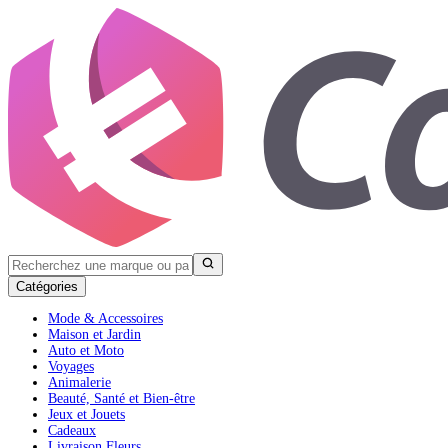
Catégories
Mode & Accessoires
Maison et Jardin
Auto et Moto
Voyages
Animalerie
Beauté, Santé et Bien-être
Jeux et Jouets
Cadeaux
Livraison Fleurs