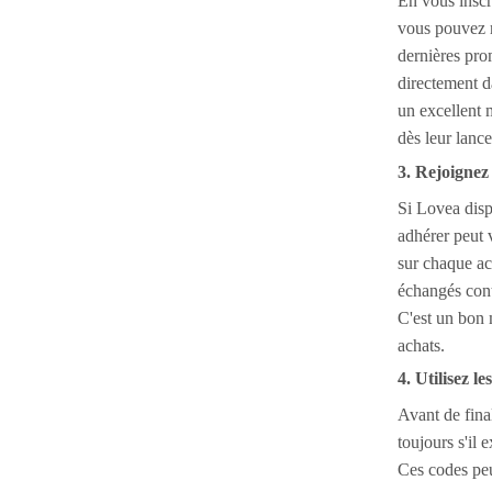
En vous inscr
vous pouvez r
dernières pro
directement d
un excellent 
dès leur lanc
3. Rejoignez
Si Lovea dis
adhérer peut 
sur chaque ac
échangés cont
C'est un bon 
achats.
4. Utilisez l
Avant de fina
toujours s'il 
Ces codes peu