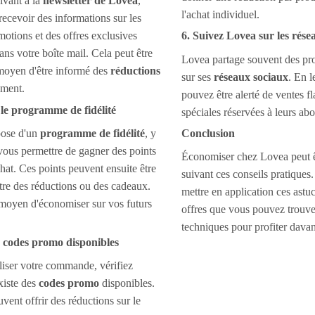
ivant à la
newsletter de Lovea
,
l'achat individuel.
ecevoir des informations sur les
motions et des offres exclusives
6. Suivez Lovea sur les rése
ans votre boîte mail. Cela peut être
Lovea partage souvent des pr
moyen d'être informé des
réductions
sur ses
réseaux sociaux
. En l
ement.
pouvez être alerté de ventes fl
 le programme de fidélité
spéciales réservées à leurs ab
pose d'un
programme de fidélité
, y
Conclusion
vous permettre de gagner des points
Économiser chez Lovea peut ê
hat. Ces points peuvent ensuite être
suivant ces conseils pratiques.
re des réductions ou des cadeaux.
mettre en application ces astuc
moyen d'économiser sur vos futurs
offres que vous pouvez trouve
techniques pour profiter davan
es codes promo disponibles
liser votre commande, vérifiez
existe des
codes promo
disponibles.
vent offrir des réductions sur le