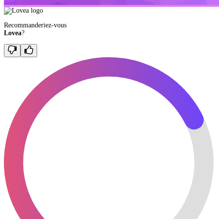
Recommanderiez-vous
Lovea
?