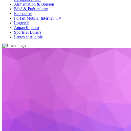
Alimentation & Boisson
Bébé & Puériculture
Rencontres
Forfait Mobile, Internet, TV
Logiciels
Appareil photo
Sports et Loisirs
Livres et Audible