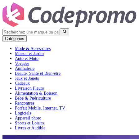
Catégories
Mode & Accessoires
Maison et Jardin
Auto et Moto
Voyages
Animalerie
Beauté, Santé et Bien-être
Jeux et Jouets
Cadeaux
Livraison Fleurs
Alimentation & Boisson
Bébé & Puériculture
Rencontres
Forfait Mobile, Internet, TV
Logiciels
Appareil photo
Sports et Loisirs
Livres et Audible