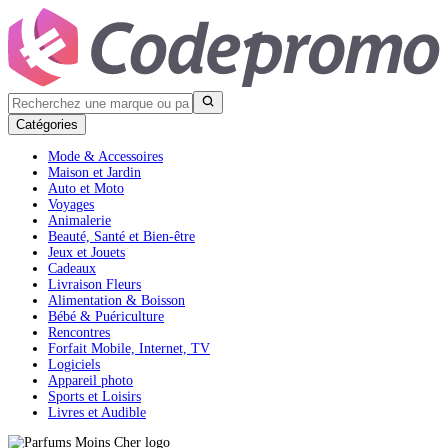
Catégories
Mode & Accessoires
Maison et Jardin
Auto et Moto
Voyages
Animalerie
Beauté, Santé et Bien-être
Jeux et Jouets
Cadeaux
Livraison Fleurs
Alimentation & Boisson
Bébé & Puériculture
Rencontres
Forfait Mobile, Internet, TV
Logiciels
Appareil photo
Sports et Loisirs
Livres et Audible