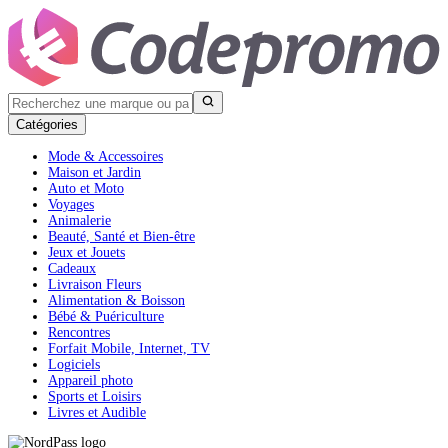
Catégories
Mode & Accessoires
Maison et Jardin
Auto et Moto
Voyages
Animalerie
Beauté, Santé et Bien-être
Jeux et Jouets
Cadeaux
Livraison Fleurs
Alimentation & Boisson
Bébé & Puériculture
Rencontres
Forfait Mobile, Internet, TV
Logiciels
Appareil photo
Sports et Loisirs
Livres et Audible