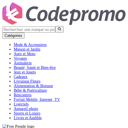
Catégories
Mode & Accessoires
Maison et Jardin
Auto et Moto
Voyages
Animalerie
Beauté, Santé et Bien-être
Jeux et Jouets
Cadeaux
Livraison Fleurs
Alimentation & Boisson
Bébé & Puériculture
Rencontres
Forfait Mobile, Internet, TV
Logiciels
Appareil photo
Sports et Loisirs
Livres et Audible