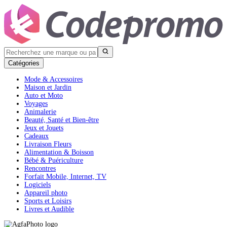
Catégories
Mode & Accessoires
Maison et Jardin
Auto et Moto
Voyages
Animalerie
Beauté, Santé et Bien-être
Jeux et Jouets
Cadeaux
Livraison Fleurs
Alimentation & Boisson
Bébé & Puériculture
Rencontres
Forfait Mobile, Internet, TV
Logiciels
Appareil photo
Sports et Loisirs
Livres et Audible