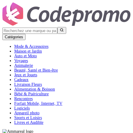
Catégories
Mode & Accessoires
Maison et Jardin
Auto et Moto
Voyages
Animalerie
Beauté, Santé et Bien-être
Jeux et Jouets
Cadeaux
Livraison Fleurs
Alimentation & Boisson
Bébé & Puériculture
Rencontres
Forfait Mobile, Internet, TV
Logiciels
Appareil photo
Sports et Loisirs
Livres et Audible