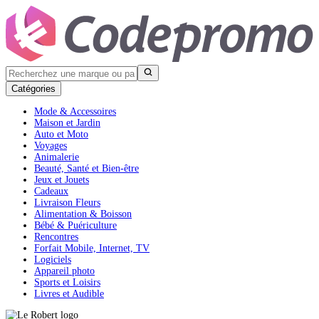
Catégories
Mode & Accessoires
Maison et Jardin
Auto et Moto
Voyages
Animalerie
Beauté, Santé et Bien-être
Jeux et Jouets
Cadeaux
Livraison Fleurs
Alimentation & Boisson
Bébé & Puériculture
Rencontres
Forfait Mobile, Internet, TV
Logiciels
Appareil photo
Sports et Loisirs
Livres et Audible