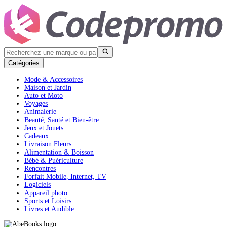
Catégories
Mode & Accessoires
Maison et Jardin
Auto et Moto
Voyages
Animalerie
Beauté, Santé et Bien-être
Jeux et Jouets
Cadeaux
Livraison Fleurs
Alimentation & Boisson
Bébé & Puériculture
Rencontres
Forfait Mobile, Internet, TV
Logiciels
Appareil photo
Sports et Loisirs
Livres et Audible