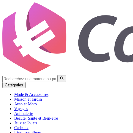
Catégories
Mode & Accessoires
Maison et Jardin
Auto et Moto
Voyages
Animalerie
Beauté, Santé et Bien-être
Jeux et Jouets
Cadeaux
Livraison Fleurs