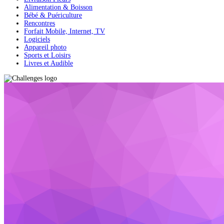
Alimentation & Boisson
Bébé & Puériculture
Rencontres
Forfait Mobile, Internet, TV
Logiciels
Appareil photo
Sports et Loisirs
Livres et Audible