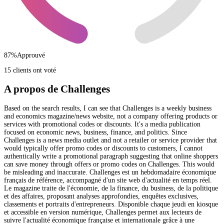
87
%
Approuvé
15 clients ont voté
A propos de Challenges
Based on the search results, I can see that Challenges is a weekly business
and economics magazine/news website, not a company offering products or
services with promotional codes or discounts. It's a media publication
focused on economic news, business, finance, and politics. Since
Challenges is a news media outlet and not a retailer or service provider that
would typically offer promo codes or discounts to customers, I cannot
authentically write a promotional paragraph suggesting that online shoppers
can save money through offers or promo codes on Challenges. This would
be misleading and inaccurate. Challenges est un hebdomadaire économique
français de référence, accompagné d'un site web d'actualité en temps réel.
Le magazine traite de l'économie, de la finance, du business, de la politique
et des affaires, proposant analyses approfondies, enquêtes exclusives,
classements et portraits d'entrepreneurs. Disponible chaque jeudi en kiosque
et accessible en version numérique, Challenges permet aux lecteurs de
suivre l'actualité économique française et internationale grâce à une