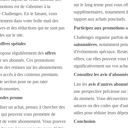
sur le long terme peut vous off
motions est de s'abonner à la
supplémentaires, notamment des
 Challenges. En le faisant, vous
rapport aux achats ponctuels.
ctement dans votre boîte mail des
ves et des réductions qui ne sont pas
Participez aux promotions s
es sur le site.
Challenges organise parfois d
offres spéiales
saisonnières
, notamment penda
d'événements spéciaux. Restez 
ropose régulièrement des
offres
offres, car elles peuvent vous
 ses abonnés. Ces promotions
significativement sur vos acha
re des remises sur les abonnements
s accès à des contenus premium.
Consultez les avis d'abonné
te section pour ne pas rater
Lire les
avis d'autres abonné
 économies.
une perspective précieuse sur 
 codes promo
du moment. Vous découvrirez 
astuces ou des codes que d'aut
liser un achat, pensez à chercher des
utiles pour réduire leurs dépen
qui peuvent vous permettre de
ût de votre abonnement. Vous pouvez
Conclusion