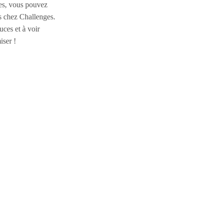
les, vous pouvez
s chez Challenges.
uces et à voir
ser !