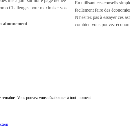
odes mis à jour sur notre page dédiée
En utilisant ces conseils simp
omo Challenges pour maximiser vos
facilement faire des économie
N'hésitez pas à essayer ces ast
un abonnement
combien vous pouvez économi
ue semaine. Vous pouvez vous désabonner à tout moment.
ction