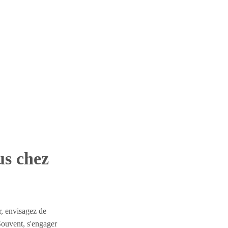
us chez
r, envisagez de
Souvent, s'engager