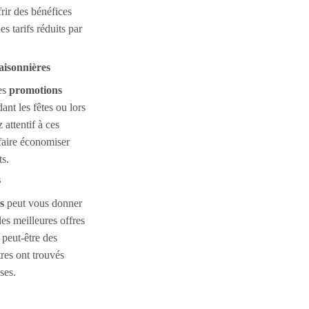
rir des bénéfices
 tarifs réduits par
aisonnières
es
promotions
nt les fêtes ou lors
attentif à ces
 faire économiser
ts.
s
s
peut vous donner
les meilleures offres
peut-être des
res ont trouvés
ses.