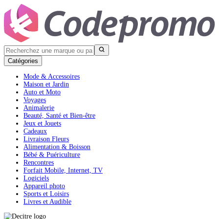
Catégories
Mode & Accessoires
Maison et Jardin
Auto et Moto
Voyages
Animalerie
Beauté, Santé et Bien-être
Jeux et Jouets
Cadeaux
Livraison Fleurs
Alimentation & Boisson
Bébé & Puériculture
Rencontres
Forfait Mobile, Internet, TV
Logiciels
Appareil photo
Sports et Loisirs
Livres et Audible