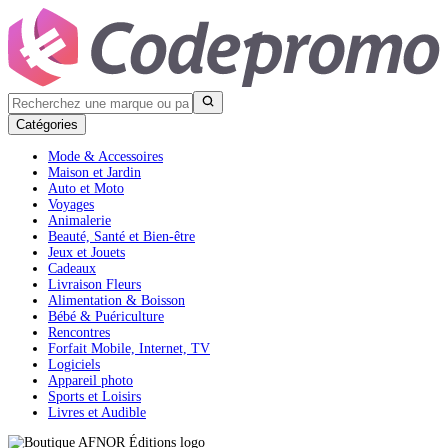
Catégories
Mode & Accessoires
Maison et Jardin
Auto et Moto
Voyages
Animalerie
Beauté, Santé et Bien-être
Jeux et Jouets
Cadeaux
Livraison Fleurs
Alimentation & Boisson
Bébé & Puériculture
Rencontres
Forfait Mobile, Internet, TV
Logiciels
Appareil photo
Sports et Loisirs
Livres et Audible