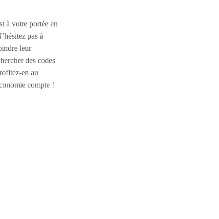
 à votre portée en
N’hésitez pas à
oindre leur
chercher des codes
rofitez-en au
économie compte !