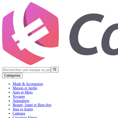
Catégories
Mode & Accessoires
Maison et Jardin
Auto et Moto
Voyages
Animalerie
Beauté, Santé et Bien-être
Jeux et Jouets
Cadeaux
Livraison Fleurs