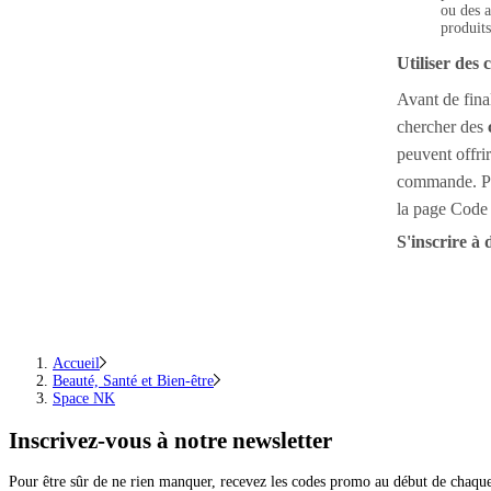
ou des 
produits
Utiliser des
Avant de final
chercher des
peuvent offri
commande. Pou
la page Cod
S'inscrire à 
Accueil
Beauté, Santé et Bien-être
Space NK
Inscrivez-vous
à notre newsletter
Pour être sûr de ne rien manquer, recevez les codes promo au début de chaq