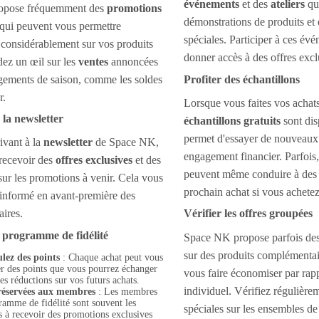
événements
et des
ateliers
qui
opose fréquemment des
promotions
démonstrations de produits et
qui peuvent vous permettre
spéciales. Participer à ces év
considérablement sur vos produits
donner accès à des offres excl
dez un œil sur les
ventes
annoncées
gements de saison, comme les soldes
Profiter des échantillons
r.
Lorsque vous faites vos achat
 la newsletter
échantillons gratuits
sont dis
permet d'essayer de nouveaux 
ivant à la
newsletter
de Space NK,
engagement financier. Parfois,
recevoir des
offres exclusives
et des
peuvent même conduire à des 
sur les promotions à venir. Cela vous
prochain achat si vous achetez 
 informé en avant-première des
aires.
Vérifier les offres groupées
 programme de fidélité
Space NK propose parfois de
sur des produits complémentai
ez des points
: Chaque achat peut vous
er des points que vous pourrez échanger
vous faire économiser par rapp
es réductions sur vos futurs achats.
individuel. Vérifiez régulière
réservées aux membres
: Les membres
ramme de fidélité sont souvent les
spéciales sur les ensembles de
s à recevoir des promotions exclusives