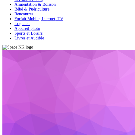
Alimentation & Boisson
Bébé & Puériculture
Rencontres
Forfait Mobile, Internet, TV
Logiciels
Appareil photo
Sports et Loisirs
Livres et Audible