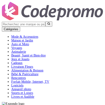
Catégories
Mode & Accessoires
Maison et Jardin
Auto et Moto
Voyages
Animalerie
Beauté, Santé et Bien-être
Jeux et Jouets
Cadeaux
Livraison Fleurs
Alimentation & Boisson
Bébé & Puériculture
Rencontres
Forfait Mobile, Internet, TV
Logiciels
Appareil photo
Sports et Loisirs
Livres et Audible