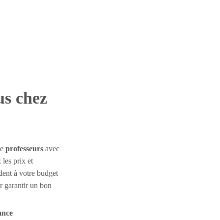
us chez
de
professeurs
avec
 les prix et
dent à votre budget
ur garantir un bon
vance