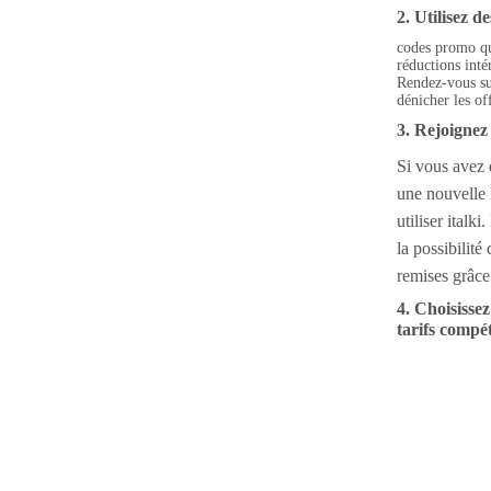
2. Utilisez 
codes promo qu
réductions inté
Rendez-vous su
dénicher les off
3. Rejoignez
Si vous avez 
une nouvelle 
utiliser italk
la possibilité
remises grâce
4. Choisisse
tarifs compét