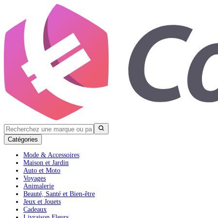
Catégories
Mode & Accessoires
Maison et Jardin
Auto et Moto
Voyages
Animalerie
Beauté, Santé et Bien-être
Jeux et Jouets
Cadeaux
Livraison Fleurs