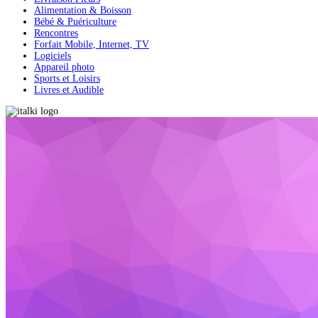
Alimentation & Boisson
Bébé & Puériculture
Rencontres
Forfait Mobile, Internet, TV
Logiciels
Appareil photo
Sports et Loisirs
Livres et Audible