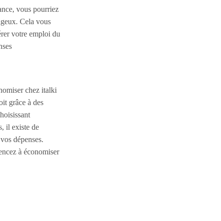
ance, vous pourriez
tageux. Cela vous
rer votre emploi du
nses
nomiser chez italki
oit grâce à des
hoisissant
 il existe de
 vos dépenses.
encez à économiser