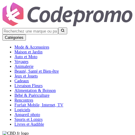
Catégories
Mode & Accessoires
Maison et Jardin
Auto et Moto
Voyages
Animalerie
Beauté, Santé et Bien-être
Jeux et Jouets
Cadeaux
Livraison Fleurs
Alimentation & Boisson
Bébé & Puériculture
Rencontres
Forfait Mobile, Internet, TV
Logiciels
Appareil photo
Sports et Loisirs
Livres et Audible