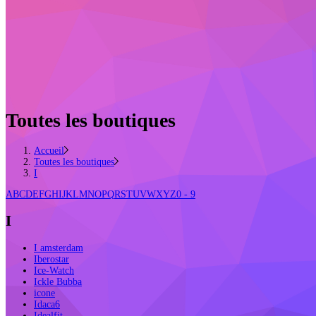
Toutes les boutiques
Accueil
Toutes les boutiques
I
A
B
C
D
E
F
G
H
I
J
K
L
M
N
O
P
Q
R
S
T
U
V
W
X
Y
Z
0 - 9
I
I amsterdam
Iberostar
Ice-Watch
Ickle Bubba
icone
Idaca6
Idealfit