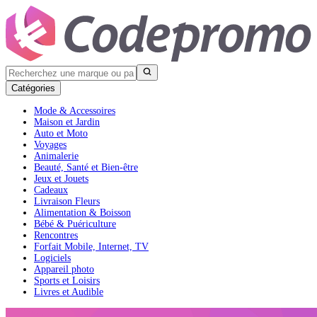
Catégories
Mode & Accessoires
Maison et Jardin
Auto et Moto
Voyages
Animalerie
Beauté, Santé et Bien-être
Jeux et Jouets
Cadeaux
Livraison Fleurs
Alimentation & Boisson
Bébé & Puériculture
Rencontres
Forfait Mobile, Internet, TV
Logiciels
Appareil photo
Sports et Loisirs
Livres et Audible