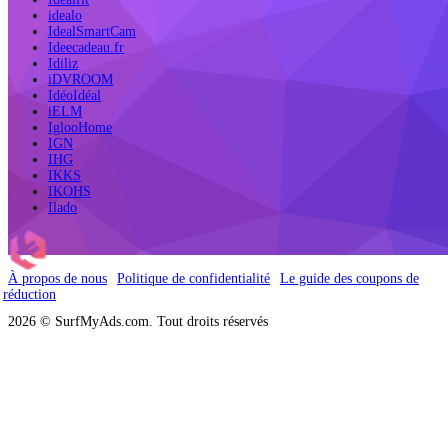
idealo
IdealSmartCam
Ideecadeau.fr
Idiliz
iDVROOM
IdéoIdéal
iELM
IglooHome
IGN
IHG
IKKS
IKOHS
Ilado
À propos de nous
Politique de confidentialité
Le guide des coupons de
réduction
2026 © SurfMyAds.com. Tout droits réservés