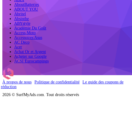
AboutBatteries
ABOUT YOU
Abritel
Absinthe
ABYstyle
Académie Du Goût
Access-Moto
Accessoires Asus
AC Déco
Acer
Achat Or et Argent
Acheter sur Google
ACSI Eurocampings
À propos de nous
Politique de confidentialité
Le guide des coupons de
réduction
2026 © SurfMyAds.com. Tout droits réservés