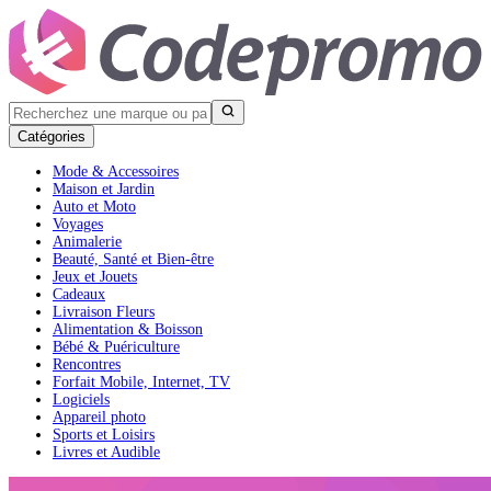
Catégories
Mode & Accessoires
Maison et Jardin
Auto et Moto
Voyages
Animalerie
Beauté, Santé et Bien-être
Jeux et Jouets
Cadeaux
Livraison Fleurs
Alimentation & Boisson
Bébé & Puériculture
Rencontres
Forfait Mobile, Internet, TV
Logiciels
Appareil photo
Sports et Loisirs
Livres et Audible