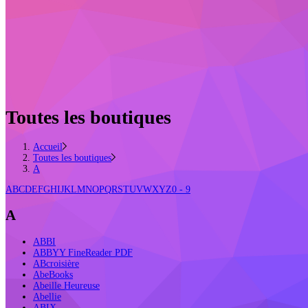
Toutes les boutiques
Accueil
Toutes les boutiques
A
A
B
C
D
E
F
G
H
I
J
K
L
M
N
O
P
Q
R
S
T
U
V
W
X
Y
Z
0 - 9
A
ABBI
ABBYY FineReader PDF
ABcroisière
AbeBooks
Abeille Heureuse
Abellie
ABIX