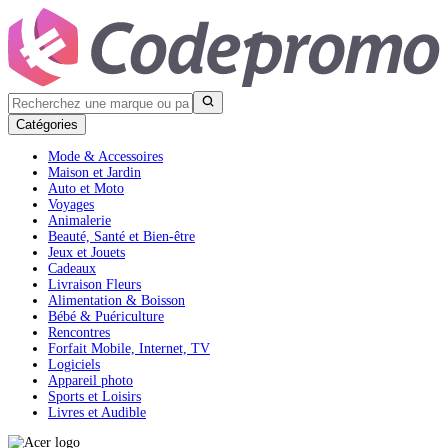
Catégories
Mode & Accessoires
Maison et Jardin
Auto et Moto
Voyages
Animalerie
Beauté, Santé et Bien-être
Jeux et Jouets
Cadeaux
Livraison Fleurs
Alimentation & Boisson
Bébé & Puériculture
Rencontres
Forfait Mobile, Internet, TV
Logiciels
Appareil photo
Sports et Loisirs
Livres et Audible