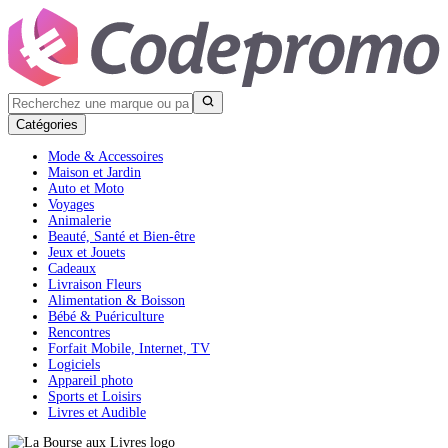
Catégories
Mode & Accessoires
Maison et Jardin
Auto et Moto
Voyages
Animalerie
Beauté, Santé et Bien-être
Jeux et Jouets
Cadeaux
Livraison Fleurs
Alimentation & Boisson
Bébé & Puériculture
Rencontres
Forfait Mobile, Internet, TV
Logiciels
Appareil photo
Sports et Loisirs
Livres et Audible