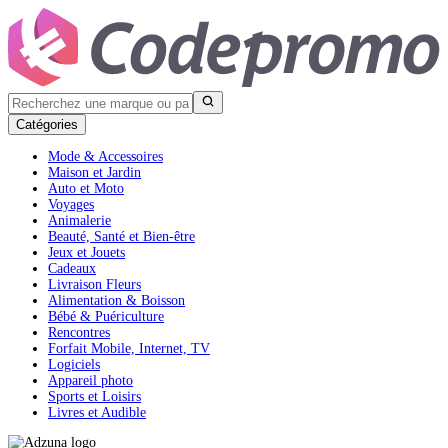
Catégories
Mode & Accessoires
Maison et Jardin
Auto et Moto
Voyages
Animalerie
Beauté, Santé et Bien-être
Jeux et Jouets
Cadeaux
Livraison Fleurs
Alimentation & Boisson
Bébé & Puériculture
Rencontres
Forfait Mobile, Internet, TV
Logiciels
Appareil photo
Sports et Loisirs
Livres et Audible