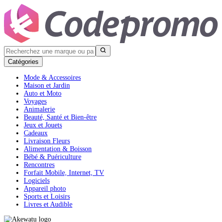
Catégories
Mode & Accessoires
Maison et Jardin
Auto et Moto
Voyages
Animalerie
Beauté, Santé et Bien-être
Jeux et Jouets
Cadeaux
Livraison Fleurs
Alimentation & Boisson
Bébé & Puériculture
Rencontres
Forfait Mobile, Internet, TV
Logiciels
Appareil photo
Sports et Loisirs
Livres et Audible