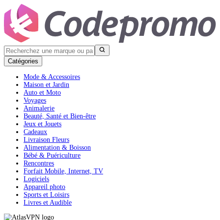
Catégories
Mode & Accessoires
Maison et Jardin
Auto et Moto
Voyages
Animalerie
Beauté, Santé et Bien-être
Jeux et Jouets
Cadeaux
Livraison Fleurs
Alimentation & Boisson
Bébé & Puériculture
Rencontres
Forfait Mobile, Internet, TV
Logiciels
Appareil photo
Sports et Loisirs
Livres et Audible