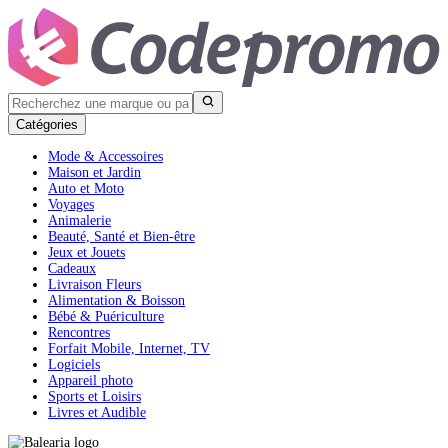
Catégories
Mode & Accessoires
Maison et Jardin
Auto et Moto
Voyages
Animalerie
Beauté, Santé et Bien-être
Jeux et Jouets
Cadeaux
Livraison Fleurs
Alimentation & Boisson
Bébé & Puériculture
Rencontres
Forfait Mobile, Internet, TV
Logiciels
Appareil photo
Sports et Loisirs
Livres et Audible