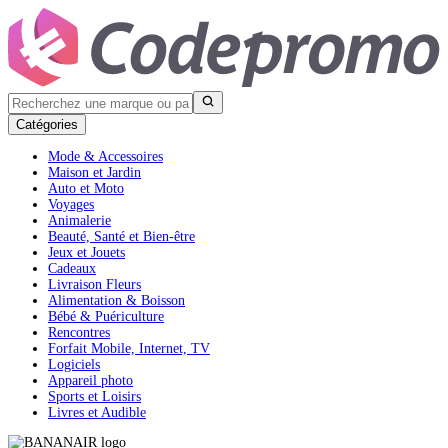
Catégories
Mode & Accessoires
Maison et Jardin
Auto et Moto
Voyages
Animalerie
Beauté, Santé et Bien-être
Jeux et Jouets
Cadeaux
Livraison Fleurs
Alimentation & Boisson
Bébé & Puériculture
Rencontres
Forfait Mobile, Internet, TV
Logiciels
Appareil photo
Sports et Loisirs
Livres et Audible