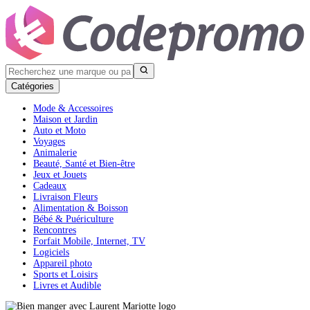
Catégories
Mode & Accessoires
Maison et Jardin
Auto et Moto
Voyages
Animalerie
Beauté, Santé et Bien-être
Jeux et Jouets
Cadeaux
Livraison Fleurs
Alimentation & Boisson
Bébé & Puériculture
Rencontres
Forfait Mobile, Internet, TV
Logiciels
Appareil photo
Sports et Loisirs
Livres et Audible