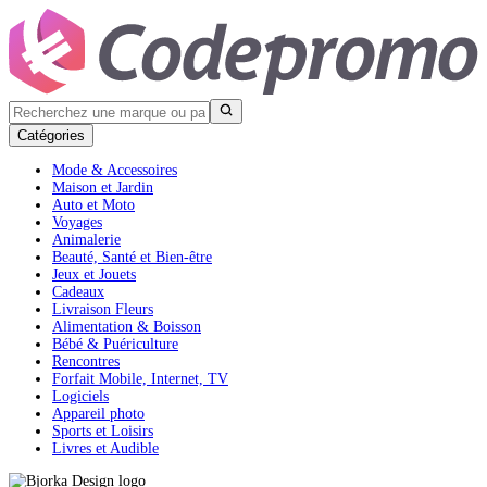
Catégories
Mode & Accessoires
Maison et Jardin
Auto et Moto
Voyages
Animalerie
Beauté, Santé et Bien-être
Jeux et Jouets
Cadeaux
Livraison Fleurs
Alimentation & Boisson
Bébé & Puériculture
Rencontres
Forfait Mobile, Internet, TV
Logiciels
Appareil photo
Sports et Loisirs
Livres et Audible