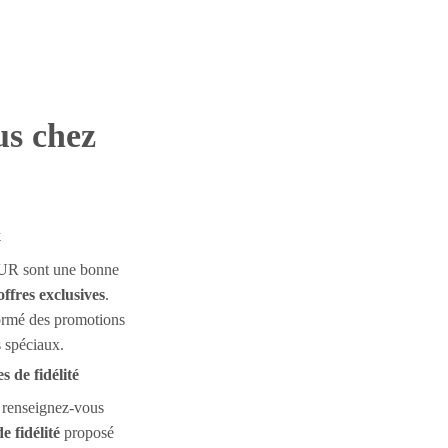
us chez
x
UR sont une bonne
offres exclusives
.
formé des promotions
 spéciaux.
 de fidélité
, renseignez-vous
 fidélité
proposé