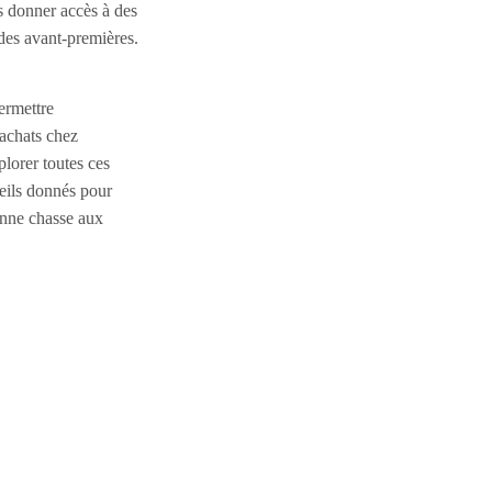
donner accès à des
des avant-premières.
ermettre
 achats chez
orer toutes ces
seils donnés pour
nne chasse aux