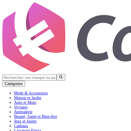
Catégories
Mode & Accessoires
Maison et Jardin
Auto et Moto
Voyages
Animalerie
Beauté, Santé et Bien-être
Jeux et Jouets
Cadeaux
Livraison Fleurs