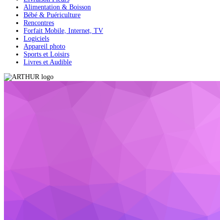
Alimentation & Boisson
Bébé & Puériculture
Rencontres
Forfait Mobile, Internet, TV
Logiciels
Appareil photo
Sports et Loisirs
Livres et Audible