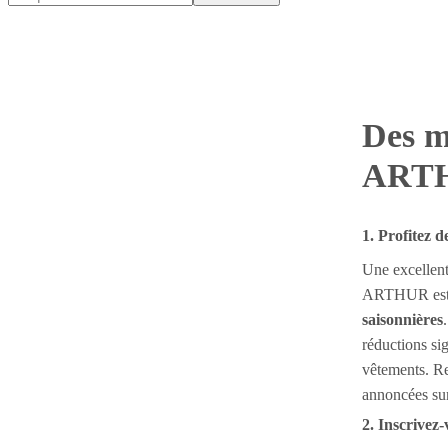
Des m
ART
1. Profitez d
Une excellen
ARTHUR est d
saisonnières
réductions sig
vêtements. Re
annoncées sur 
2. Inscrivez-