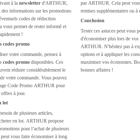
ivant à la
newsletter
d'ARTHUR,
par ARTHUR. Cela peut vous 
 des informations sur les promotions
remises supplémentaires ou à 
'éventuels codes de réduction
Conclusion
la vous permet de rester informé et
Tester ces astuces peut vous p
rapidement !
d'économiser plus lors de vos
des codes promo
ARTHUR. N'hésitez pas à expl
liser votre commande, pensez à
options et à appliquer les con
es
codes promo
disponibles. Ces
maximiser vos économies. Bo
uvent réduire considérablement le
bonnes affaires !
l de votre commande. Vous pouvez
a page Code Promo ARTHUR pour
offres à jour.
 lot
esoin de plusieurs articles,
acheter en lot. ARTHUR propose
romotions pour l’achat de plusieurs
i peut vous faire économiser à long