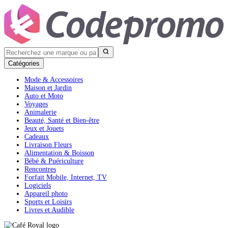
Catégories
Mode & Accessoires
Maison et Jardin
Auto et Moto
Voyages
Animalerie
Beauté, Santé et Bien-être
Jeux et Jouets
Cadeaux
Livraison Fleurs
Alimentation & Boisson
Bébé & Puériculture
Rencontres
Forfait Mobile, Internet, TV
Logiciels
Appareil photo
Sports et Loisirs
Livres et Audible