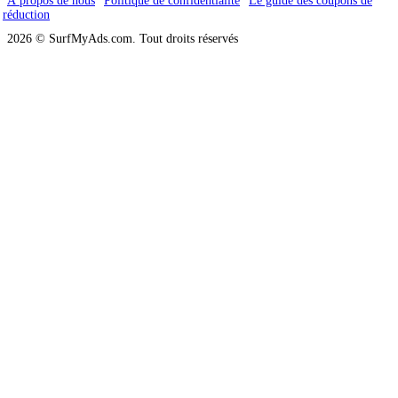
À propos de nous
Politique de confidentialité
Le guide des coupons de
réduction
2026 © SurfMyAds.com. Tout droits réservés