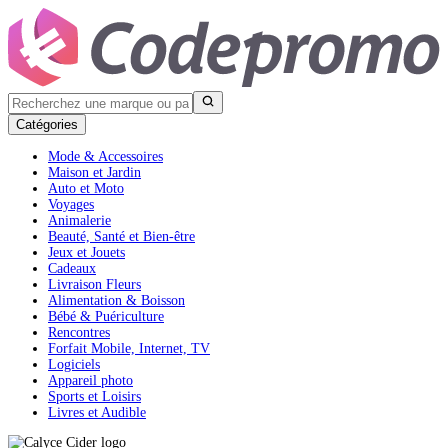
Catégories
Mode & Accessoires
Maison et Jardin
Auto et Moto
Voyages
Animalerie
Beauté, Santé et Bien-être
Jeux et Jouets
Cadeaux
Livraison Fleurs
Alimentation & Boisson
Bébé & Puériculture
Rencontres
Forfait Mobile, Internet, TV
Logiciels
Appareil photo
Sports et Loisirs
Livres et Audible