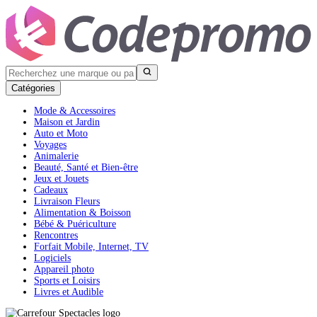
Catégories
Mode & Accessoires
Maison et Jardin
Auto et Moto
Voyages
Animalerie
Beauté, Santé et Bien-être
Jeux et Jouets
Cadeaux
Livraison Fleurs
Alimentation & Boisson
Bébé & Puériculture
Rencontres
Forfait Mobile, Internet, TV
Logiciels
Appareil photo
Sports et Loisirs
Livres et Audible