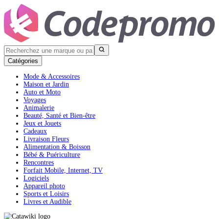
Catégories
Mode & Accessoires
Maison et Jardin
Auto et Moto
Voyages
Animalerie
Beauté, Santé et Bien-être
Jeux et Jouets
Cadeaux
Livraison Fleurs
Alimentation & Boisson
Bébé & Puériculture
Rencontres
Forfait Mobile, Internet, TV
Logiciels
Appareil photo
Sports et Loisirs
Livres et Audible