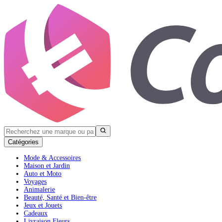
Catégories
Mode & Accessoires
Maison et Jardin
Auto et Moto
Voyages
Animalerie
Beauté, Santé et Bien-être
Jeux et Jouets
Cadeaux
Livraison Fleurs