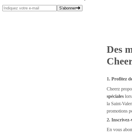
S'abonner
Des m
Chee
1. Profitez d
Cheerz propo
spéciales
lors
la Saint-Vale
promotions po
2. Inscrivez-
En vous abon