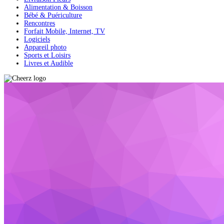
Alimentation & Boisson
Bébé & Puériculture
Rencontres
Forfait Mobile, Internet, TV
Logiciels
Appareil photo
Sports et Loisirs
Livres et Audible