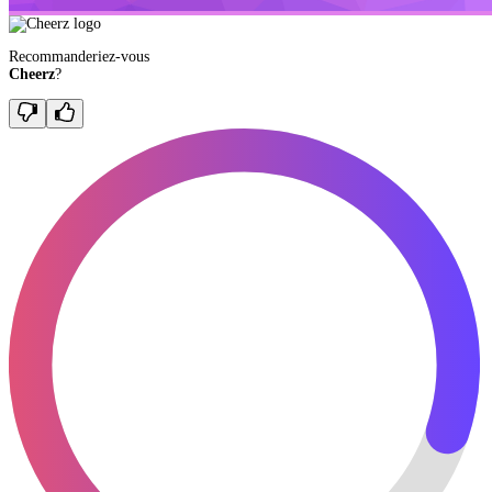
Recommanderiez-vous
Cheerz
?