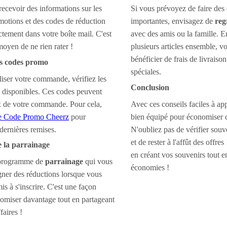
ecevoir des informations sur les
Si vous prévoyez de faire de
motions et des codes de réduction
importantes, envisagez de
reg
ctement dans votre boîte mail. C'est
avec des amis ou la famille.
moyen de ne rien rater !
plusieurs articles ensemble, v
bénéficier de frais de livraison
des codes promo
spéciales.
liser votre commande, vérifiez les
Conclusion
disponibles. Ces codes peuvent
ix de votre commande. Pour cela,
Avec ces conseils faciles à app
age Code Promo Cheerz
pour
bien équipé pour économiser 
 dernières remises.
N'oubliez pas de vérifier souv
et de rester à l'affût des offr
e la parrainage
en créant vos souvenirs tout e
 programme de
parrainage
qui vous
économies !
ner des réductions lorsque vous
is à s'inscrire. C'est une façon
omiser davantage tout en partageant
faires !