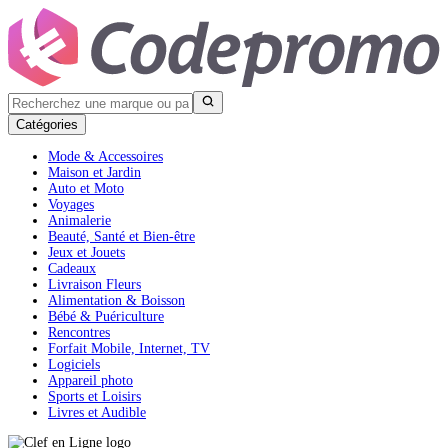
Catégories
Mode & Accessoires
Maison et Jardin
Auto et Moto
Voyages
Animalerie
Beauté, Santé et Bien-être
Jeux et Jouets
Cadeaux
Livraison Fleurs
Alimentation & Boisson
Bébé & Puériculture
Rencontres
Forfait Mobile, Internet, TV
Logiciels
Appareil photo
Sports et Loisirs
Livres et Audible