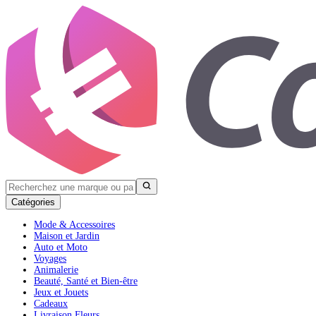
Catégories
Mode & Accessoires
Maison et Jardin
Auto et Moto
Voyages
Animalerie
Beauté, Santé et Bien-être
Jeux et Jouets
Cadeaux
Livraison Fleurs