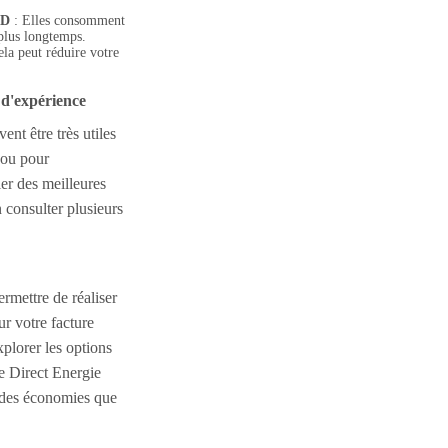
ED
: Elles consomment
plus longtemps.
la peut réduire votre
s d'expérience
ent être très utiles
 ou pour
r des meilleures
 consulter plusieurs
ermettre de réaliser
ur votre facture
xplorer les options
ue Direct Energie
s des économies que