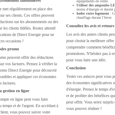
 promotions saisonnières
équipements en veille.
Utiliser des ampoules L
e met régulièrement en place des
moins d'énergie et durent 
Isoler votre logement
: Ce
ur ses clients. Ces offres peuvent
chauffage durant l’hiver.
éductions sur les abonnements ou des
Consultez les avis et retour
 les clients fidèles. Restez attentif
Les avis des autres clients peuv
ations de Direct Energie pour ne
pour choisir la meilleure offre
es occasions !
comprendre comment bénéficie
 codes promo
promotions. N'hésitez pas à en
mo peuvent offrir des réductions
pour vous faire une idée.
sur vos factures. Pensez à vérifier la
Conclusion
omo Direct Energie pour découvrir
Tester ces astuces peut vous p
ponibles et appliquer ces économies
des économies significatives s
s factures.
d'énergie. Prenez le temps d'e
a gestion en ligne
et de profiter des bénéfices q
ompte en ligne peut vous faire
peut offrir. Vous serez surpri
 temps et de l'argent. En accédant à
vous pouvez réaliser !
client, vous pouvez suivre votre