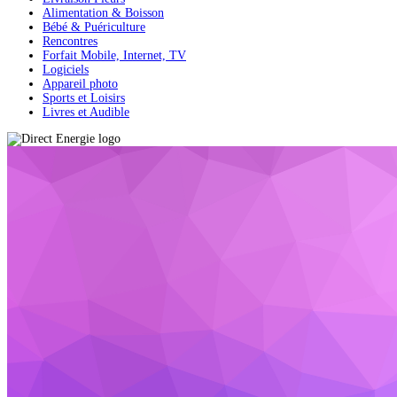
Alimentation & Boisson
Bébé & Puériculture
Rencontres
Forfait Mobile, Internet, TV
Logiciels
Appareil photo
Sports et Loisirs
Livres et Audible