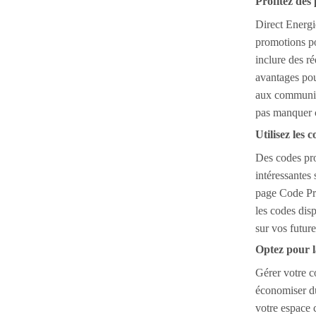
Profitez des
Direct Energi
promotions po
inclure des r
avantages pour
aux communic
pas manquer c
Utilisez les
Des codes pro
intéressantes 
page Code Pr
les codes dis
sur vos future
Optez pour l
Gérer votre c
économiser du
votre espace 