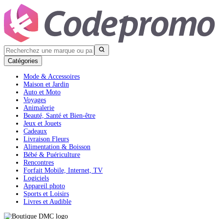
Catégories
Mode & Accessoires
Maison et Jardin
Auto et Moto
Voyages
Animalerie
Beauté, Santé et Bien-être
Jeux et Jouets
Cadeaux
Livraison Fleurs
Alimentation & Boisson
Bébé & Puériculture
Rencontres
Forfait Mobile, Internet, TV
Logiciels
Appareil photo
Sports et Loisirs
Livres et Audible