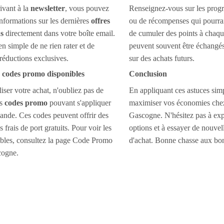
ivant à la
newsletter
, vous pouvez
Renseignez-vous sur les pro
informations sur les dernières
offres
ou de récompenses qui pourra
s
directement dans votre boîte email.
de cumuler des points à chaqu
n simple de ne rien rater et de
peuvent souvent être échangés
 réductions exclusives.
sur des achats futurs.
es codes promo disponibles
Conclusion
iser votre achat, n'oubliez pas de
En appliquant ces astuces sim
es
codes promo
pouvant s'appliquer
maximiser vos économies che
nde. Ces codes peuvent offrir des
Gascogne. N'hésitez pas à expl
 frais de port gratuits. Pour voir les
options et à essayer de nouvell
ibles, consultez la page Code Promo
d'achat. Bonne chasse aux bon
cogne.