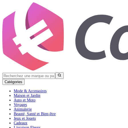
Catégories
Mode & Accessoires
Maison et Jardin
Auto et Moto
Voyages
Animalerie
Beauté, Santé et Bien-être
Jeux et Jouets
Cadeaux
Livraison Fleurs