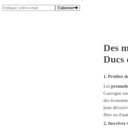
S'abonner
Des m
Ducs 
1. Profitez 
Les
promotio
Gascogne sont
des économies
pour découvri
fêtes ou d'au
2. Inscrivez-