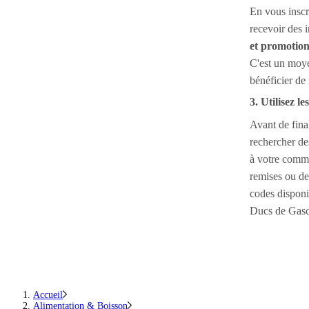
En vous inscr
recevoir des 
et promotion
C'est un moye
bénéficier de
3. Utilisez l
Avant de final
rechercher d
à votre comma
remises ou des
codes dispon
Ducs de Gas
Accueil
Alimentation & Boisson