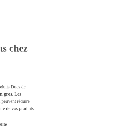
us chez
oduits Ducs de
en gros
. Les
t peuvent réduire
ire de vos produits
élité