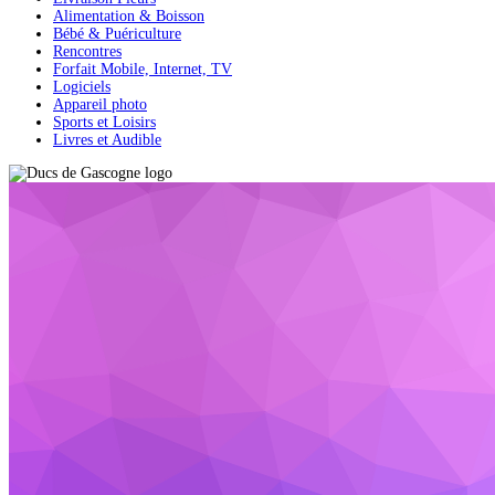
Alimentation & Boisson
Bébé & Puériculture
Rencontres
Forfait Mobile, Internet, TV
Logiciels
Appareil photo
Sports et Loisirs
Livres et Audible