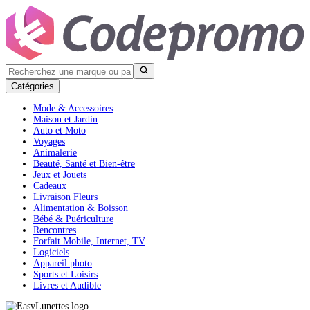
Catégories
Mode & Accessoires
Maison et Jardin
Auto et Moto
Voyages
Animalerie
Beauté, Santé et Bien-être
Jeux et Jouets
Cadeaux
Livraison Fleurs
Alimentation & Boisson
Bébé & Puériculture
Rencontres
Forfait Mobile, Internet, TV
Logiciels
Appareil photo
Sports et Loisirs
Livres et Audible