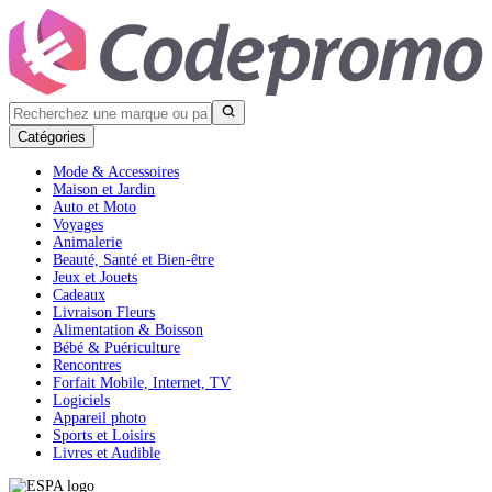
Catégories
Mode & Accessoires
Maison et Jardin
Auto et Moto
Voyages
Animalerie
Beauté, Santé et Bien-être
Jeux et Jouets
Cadeaux
Livraison Fleurs
Alimentation & Boisson
Bébé & Puériculture
Rencontres
Forfait Mobile, Internet, TV
Logiciels
Appareil photo
Sports et Loisirs
Livres et Audible