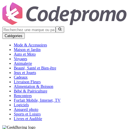
Catégories
Mode & Accessoires
Maison et Jardin
Auto et Moto
Voyages
Animalerie
Beauté, Santé et Bien-être
Jeux et Jouets
Cadeaux
Livraison Fleurs
Alimentation & Boisson
Bébé & Puériculture
Rencontres
Forfait Mobile, Internet, TV
Logiciels
Appareil photo
Sports et Loisirs
Livres et Audible