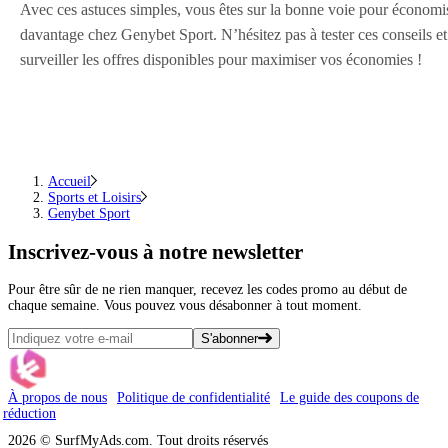
Avec ces astuces simples, vous êtes sur la bonne voie pour économi
davantage chez Genybet Sport. N’hésitez pas à tester ces conseils et
surveiller les offres disponibles pour maximiser vos économies !
Accueil
Sports et Loisirs
Genybet Sport
Inscrivez-vous
à notre newsletter
Pour être sûr de ne rien manquer, recevez les codes promo au début de
chaque semaine. Vous pouvez vous désabonner à tout moment.
S'abonner
À propos de nous
Politique de confidentialité
Le guide des coupons de
réduction
2026 © SurfMyAds.com. Tout droits réservés