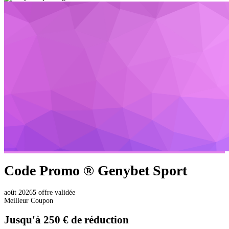
Code Promo ®
Genybet Sport
août 2026
5
offre validée
Meilleur Coupon
Jusqu'à
250 €
de réduction