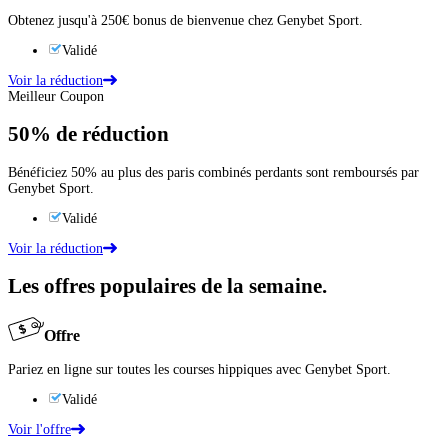
Obtenez jusqu'à 250€ bonus de bienvenue chez Genybet Sport.
Validé
Voir la réduction
Meilleur Coupon
50%
de réduction
Bénéficiez 50% au plus des paris combinés perdants sont remboursés par
Genybet Sport.
Validé
Voir la réduction
Les offres populaires de la semaine.
Offre
Pariez en ligne sur toutes les courses hippiques avec Genybet Sport.
Validé
Voir l'offre