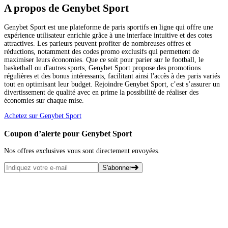
A propos de Genybet Sport
Genybet Sport est une plateforme de paris sportifs en ligne qui offre une
expérience utilisateur enrichie grâce à une interface intuitive et des cotes
attractives. Les parieurs peuvent profiter de nombreuses offres et
réductions, notamment des codes promo exclusifs qui permettent de
maximiser leurs économies. Que ce soit pour parier sur le football, le
basketball ou d'autres sports, Genybet Sport propose des promotions
régulières et des bonus intéressants, facilitant ainsi l'accès à des paris variés
tout en optimisant leur budget. Rejoindre Genybet Sport, c’est s’assurer un
divertissement de qualité avec en prime la possibilité de réaliser des
économies sur chaque mise.
Achetez sur Genybet Sport
Coupon d’alerte pour Genybet Sport
Nos offres exclusives vous sont directement envoyées.
S'abonner