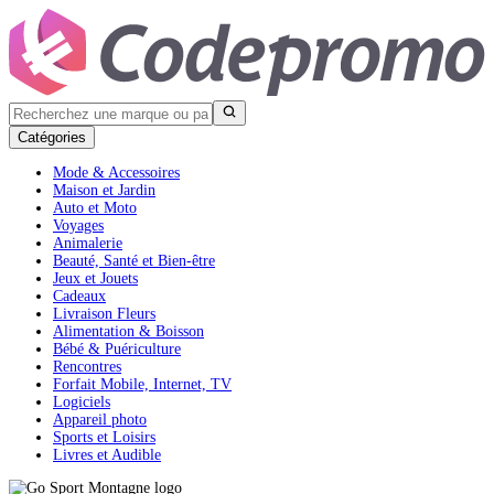
Catégories
Mode & Accessoires
Maison et Jardin
Auto et Moto
Voyages
Animalerie
Beauté, Santé et Bien-être
Jeux et Jouets
Cadeaux
Livraison Fleurs
Alimentation & Boisson
Bébé & Puériculture
Rencontres
Forfait Mobile, Internet, TV
Logiciels
Appareil photo
Sports et Loisirs
Livres et Audible